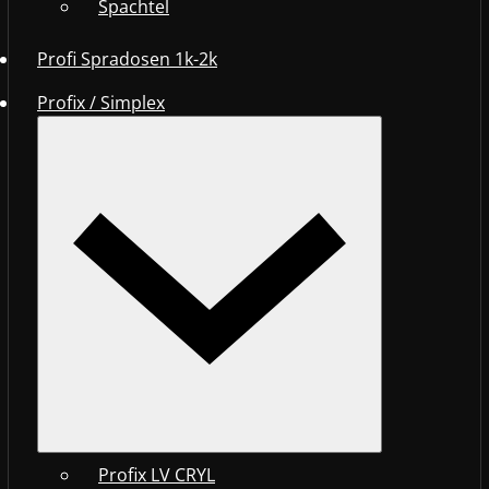
Spachtel
Profi Spradosen 1k-2k
Profix / Simplex
Profix LV CRYL