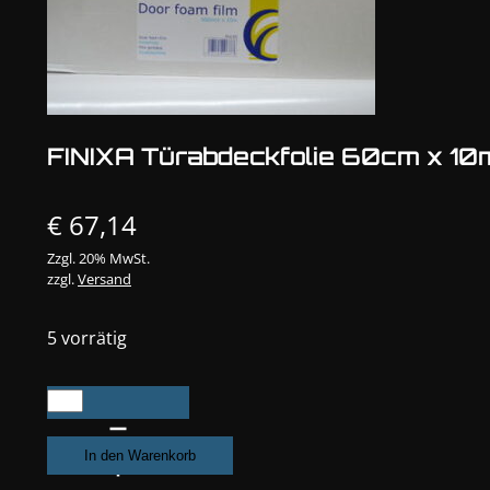
FINIXA Türabdeckfolie 60cm x 10
€
67,14
Zzgl. 20% MwSt.
zzgl.
Versand
5 vorrätig
FINIXA
Türabdeckfolie
60cm
In den Warenkorb
x