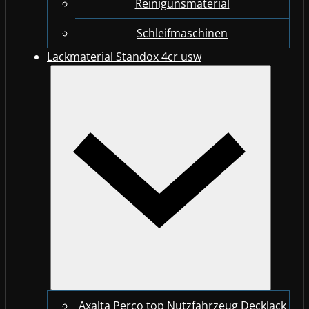
Reinigunsmaterial
Schleifmaschinen
Lackmaterial Standox 4cr usw
Axalta Perco top Nutzfahrzeug Decklack