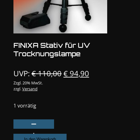
FINIXA Stativ für UV
Trocknungslampe
Ursprünglicher
Aktueller
UVP:
€
110,00
€
94,90
Preis
Preis
Zzgl. 20% MwSt.
zzgl.
Versand
war:
ist:
€ 110,00
€ 94,90.
1 vorrätig
FINIXA
Stativ
für
In den Warenkorb