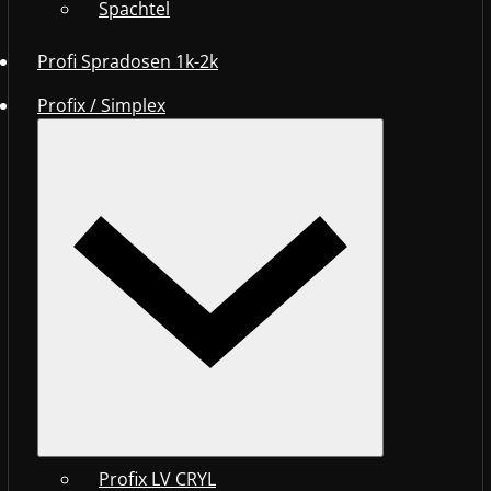
Spachtel
Profi Spradosen 1k-2k
Profix / Simplex
Profix LV CRYL