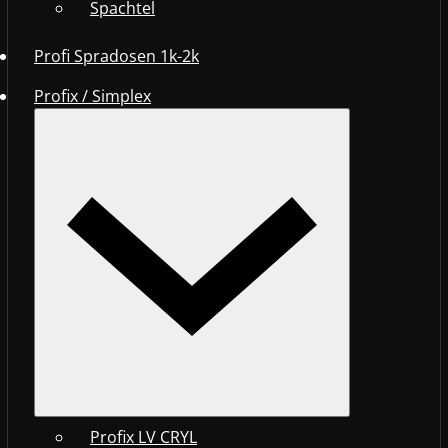
Spachtel
Profi Spradosen 1k-2k
Profix / Simplex
Profix LV CRYL