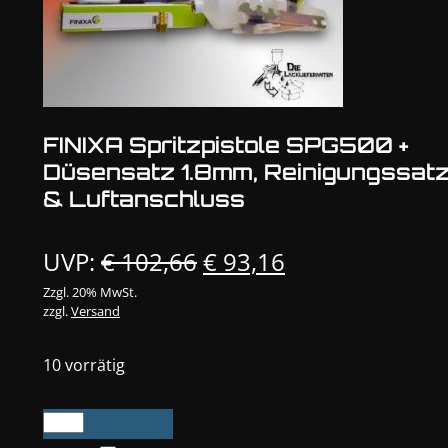
FINIXA Spritzpistole SPG500 +
Düsensatz 1.8mm, Reinigungssat
& Luftanschluss
Ursprünglicher
Aktueller
UVP:
€
102,66
€
93,16
Preis
Preis
Zzgl. 20% MwSt.
zzgl.
Versand
war:
ist:
€ 102,66
€ 93,16.
10 vorrätig
FINIXA
Spritzpistole