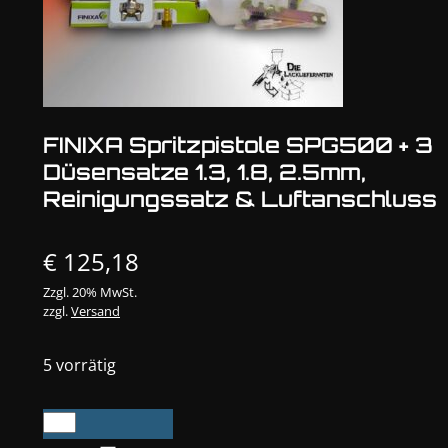
FINIXA Spritzpistole SPG500 + 3
Düsensatze 1.3, 1.8, 2.5mm,
Reinigungssatz & Luftanschluss
€
125,18
Zzgl. 20% MwSt.
zzgl.
Versand
5 vorrätig
FINIXA
Spritzpistole