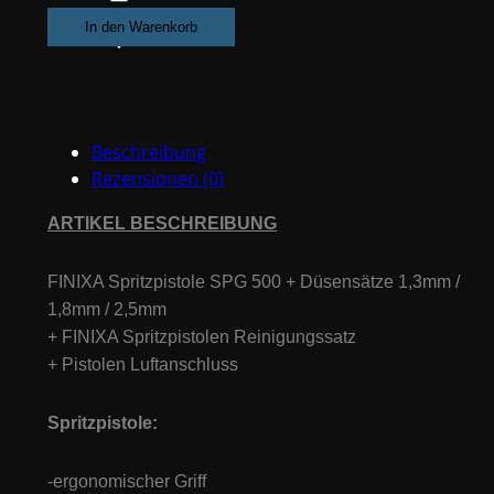
SPG500
In den Warenkorb
+
3
Düsensatze
1.3,
Beschreibung
1.8,
Rezensionen (0)
2.5mm,
Reinigungssatz
ARTIKEL BESCHREIBUNG
&
Luftanschluss
FINIXA Spritzpistole SPG 500 + Düsensätze 1,3mm /
Menge
1,8mm / 2,5mm
+ FINIXA Spritzpistolen Reinigungssatz
+ Pistolen Luftanschluss
Spritzpistole:
-ergonomischer Griff