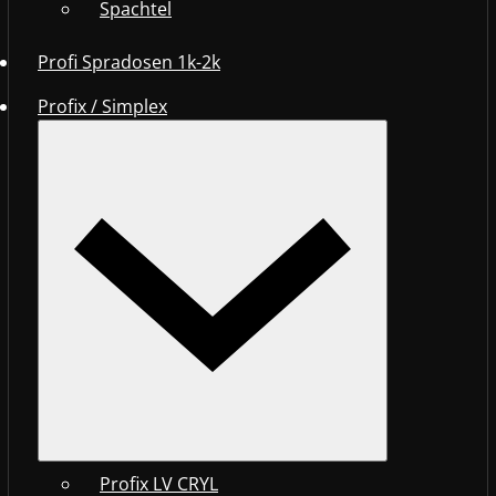
Spachtel
Profi Spradosen 1k-2k
Profix / Simplex
Profix LV CRYL