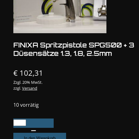
FINIXA Spritzpistole SPG500 + 3
Düsensätze 1.3, 1.8, 2.5mm
€
102,31
Zzgl. 20% MwSt.
zzgl.
Versand
10 vorrätig
FINIXA
Spritzpistole
SPG500
In den Warenkorb