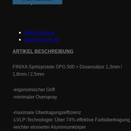
+
3
Düsensätze
1.3,
Beschreibung
1.8,
Rezensionen (0)
2.5mm
Menge
ARTIKEL BESCHREIBUNG
FINIXA Spritzpistole SPG 500 + Düsensätze 1,3mm /
1,8mm / 2,5mm
-ergonomischer Griff
-minimaler Overspray
-maximale Übertragungseffizienz
-LVLP-Technologie: Über 74% effektive Farbübertragung
-leichter eloxierter Aluminiumkörper