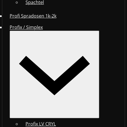
Spachtel
Profi Spradosen 1k-2k
Profix / Simplex
Profix LV CRYL