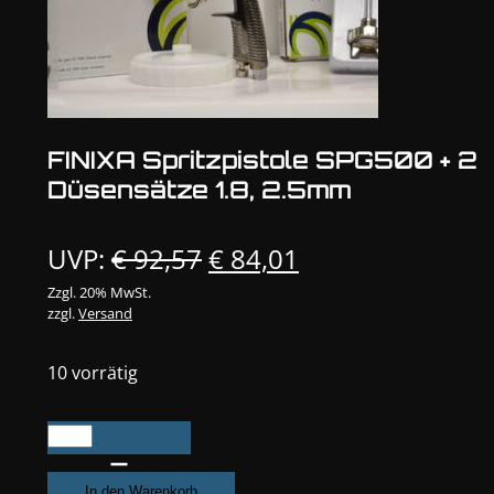
FINIXA Spritzpistole SPG500 + 2
Düsensätze 1.8, 2.5mm
Ursprünglicher
Aktueller
UVP:
€
92,57
€
84,01
Preis
Preis
Zzgl. 20% MwSt.
zzgl.
Versand
war:
ist:
€ 92,57
€ 84,01.
10 vorrätig
FINIXA
Spritzpistole
SPG500
In den Warenkorb