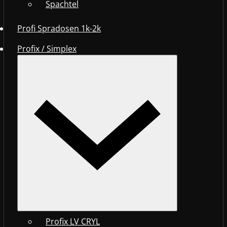
Spachtel
Profi Spradosen 1k-2k
Profix / Simplex
Profix LV CRYL