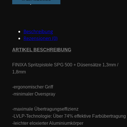
+
2
Düsensätze
1.3,
Beschreibung
1.8mm
Rezensionen (0)
Menge
ARTIKEL BESCHREIBUNG
FINIXA Spritzpistole SPG 500 + Düsensätze 1,3mm /
1,8mm
-ergonomischer Griff
-minimaler Overspray
-maximale Übertragungseffizienz
-LVLP-Technologie: Über 74% effektive Farbübertragung
-leichter eloxierter Aluminiumkörper