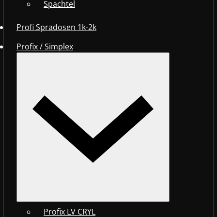
Spachtel
Profi Spradosen 1k-2k
Profix / Simplex
Profix LV CRYL