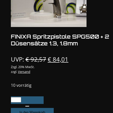
FINIXA Spritzpistole SPG500 + 2
Düsensätze 1.3, 1.8mm
Ursprünglicher
Aktueller
UVP:
€
92,57
€
84,01
Preis
Preis
Zzgl. 20% MwSt.
zzgl.
Versand
war:
ist:
€ 92,57
€ 84,01.
10 vorrätig
FINIXA
Spritzpistole
SPG500
In den Warenkorb