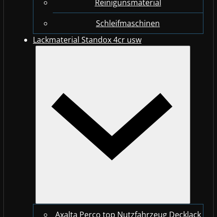
Reinigunsmaterial
Schleifmaschinen
Lackmaterial Standox 4cr usw
Axalta Perco top Nutzfahrzeug Decklack