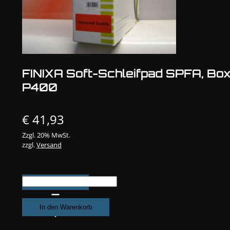
FINIXA Soft-Schleifpad SPFA, Bo
P400
€
41,93
Zzgl. 20% MwSt.
zzgl.
Versand
FINIXA
Soft-
Schleifpad
In den Warenkorb
SPFA,
Box