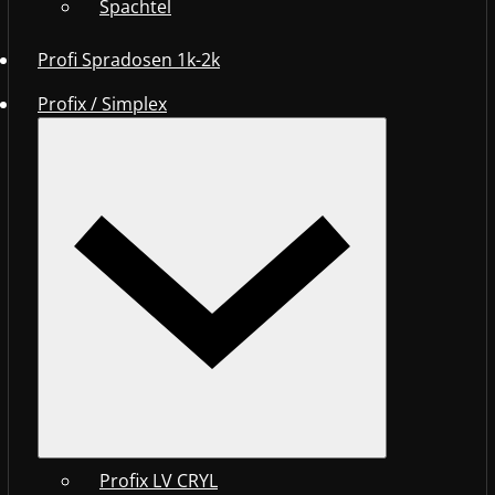
Spachtel
Profi Spradosen 1k-2k
Profix / Simplex
Profix LV CRYL