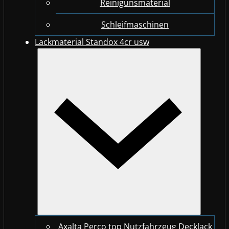
Reinigunsmaterial
Schleifmaschinen
Lackmaterial Standox 4cr usw
Axalta Perco top Nutzfahrzeug Decklack