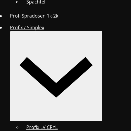
Spachtel
Profi Spradosen 1k-2k
Profix / Simplex
Profix LV CRYL