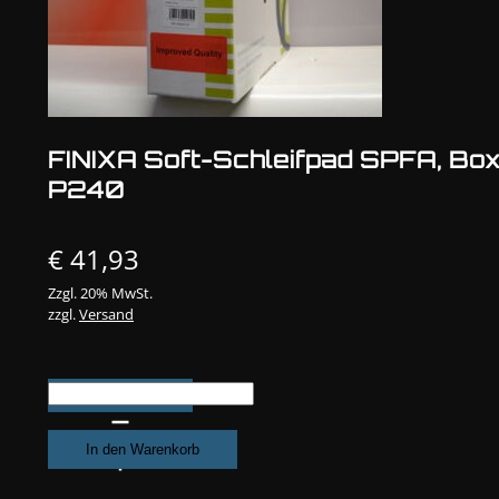
FINIXA Soft-Schleifpad SPFA, Bo
P240
€
41,93
Zzgl. 20% MwSt.
zzgl.
Versand
FINIXA
Soft-
Schleifpad
In den Warenkorb
SPFA,
Box