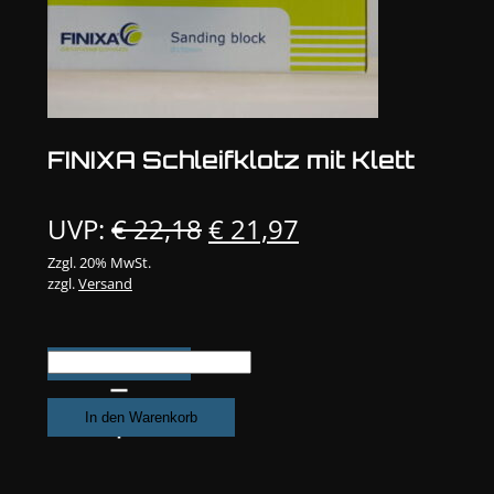
FINIXA Schleifklotz mit Klett
Ursprünglicher
Aktueller
UVP:
€
22,18
€
21,97
Preis
Preis
Zzgl. 20% MwSt.
zzgl.
Versand
war:
ist:
€ 22,18
€ 21,97.
FINIXA
Schleifklotz
mit
In den Warenkorb
Klett
Menge