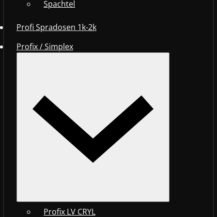
Spachtel
Profi Spradosen 1k-2k
Profix / Simplex
Profix LV CRYL