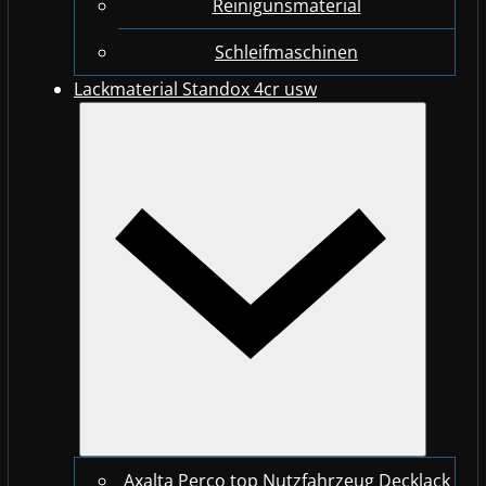
Reinigunsmaterial
Schleifmaschinen
Lackmaterial Standox 4cr usw
Axalta Perco top Nutzfahrzeug Decklack