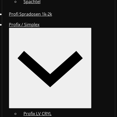
Spachtel
Profi Spradosen 1k-2k
Profix / Simplex
Profix LV CRYL