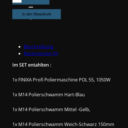
Profi
Poliermaschine
In den Warenkorb
POL55
+
3x
Polierschwamm
Beschreibung
Hart/Mittel/Weich
Rezensionen (0)
+
5x
Im SET entahlten :
Microfasertuch
Menge
1x FINIXA Profi Poliermaschine POL 55,
1050W
1x M14
Poliers
chwamm Hart-Blau
1x M14 Polierschwamm Mittel -Gelb,
1x M14 Polierschwamm Weich-Schwarz 150mm