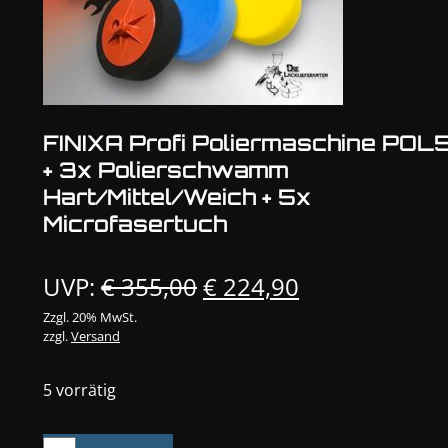
FINIXA Profi Poliermaschine POL
+ 3x Polierschwamm
Hart/Mittel/Weich + 5x
Microfasertuch
Ursprünglicher
Aktueller
UVP:
€
355,00
€
224,90
Preis
Preis
Zzgl. 20% MwSt.
zzgl.
Versand
war:
ist:
€ 355,00
€ 224,90.
5 vorrätig
FINIXA