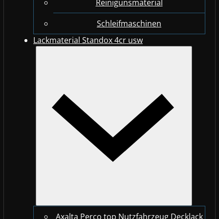
Reinigunsmaterial
Schleifmaschinen
Lackmaterial Standox 4cr usw
Axalta Perco top Nutzfahrzeug Decklack