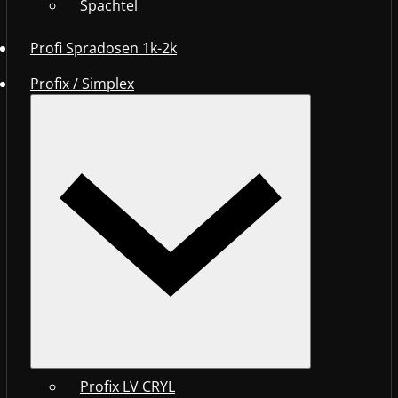
Spachtel
Profi Spradosen 1k-2k
Profix / Simplex
Profix LV CRYL