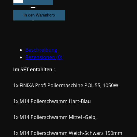
Profi
Poliermaschine
In den Warenkorb
POL55
+
3x
Polierschwamm
Beschreibung
Hart/Mittel/Weich
Rezensionen (0)
+
2X
Im SET entahlten :
Polierpaste
Step1,
1x FINIXA Profi Poliermaschine POL 55,
1050W
Step
2
1x M14
Poliers
chwamm Hart-Blau
+
5x
Microfasertuch
1x M14 Polierschwamm Mittel -Gelb,
Menge
1x M14 Polierschwamm Weich-Schwarz 150mm