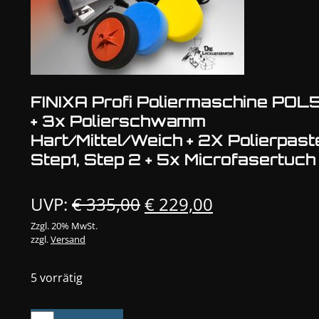
FINIXA Profi Poliermaschine POL
+ 3x Polierschwamm
Hart/Mittel/Weich + 2X Polierpast
Step1, Step 2 + 5x Microfasertuch
Ursprünglicher
Aktueller
UVP:
€
335,00
€
229,00
Preis
Preis
Zzgl. 20% MwSt.
zzgl.
Versand
war:
ist:
€ 335,00
€ 229,00.
5 vorrätig
FINIXA