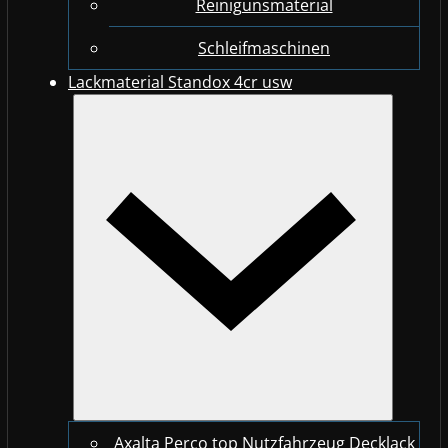
Reinigunsmaterial
Schleifmaschinen
Lackmaterial Standox 4cr usw
Axalta Perco top Nutzfahrzeug Decklack