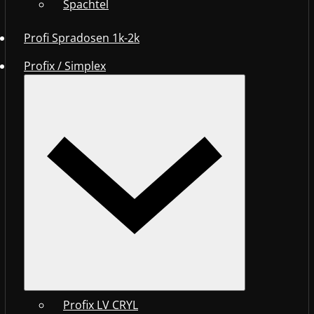
Spachtel
Profi Spradosen 1k-2k
Profix / Simplex
Profix LV CRYL