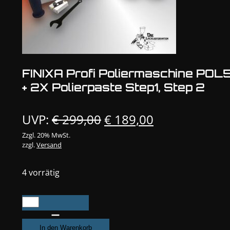
FINIXA Profi Poliermaschine POL
+ 2X Polierpaste Step1, Step 2
Ursprünglicher
Aktueller
UVP:
€
299,00
€
189,00
Preis
Preis
Zzgl. 20% MwSt.
zzgl.
Versand
war:
ist:
€ 299,00
€ 189,00.
4 vorrätig
FINIXA
Profi
Poliermaschine
In den Warenkorb