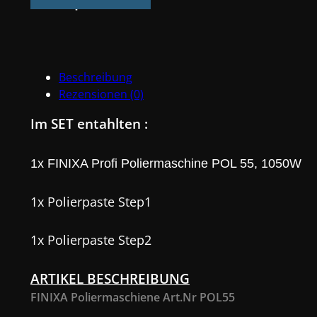
POL55
+
2X
Polierpaste
Beschreibung
Step1,
Rezensionen (0)
Step
2
Im SET entahlten :
Menge
1x FINIXA Profi Poliermaschine POL 55,
1050W
1x Polierpaste Step1
1x Polierpaste Step2
ARTIKEL BESCHREIBUNG
FINIXA Poliermaschiene Art.Nr POL55