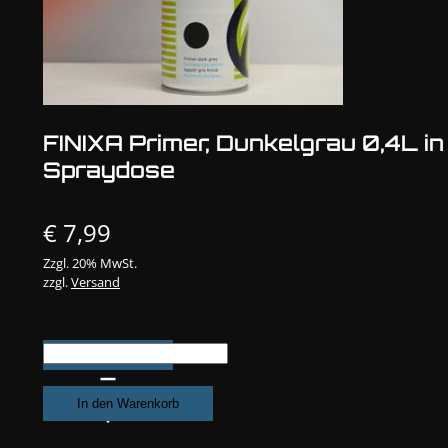
FINIXA Primer, Dunkelgrau 0,4L in
Spraydose
€
7,99
Zzgl. 20% MwSt.
zzgl.
Versand
FINIXA
Primer,
Dunkelgrau
In den Warenkorb
0,4L
in