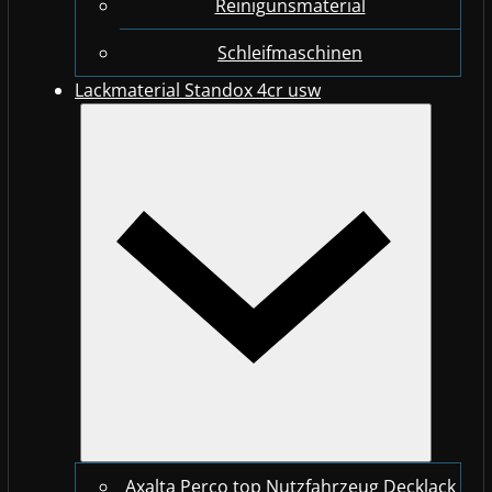
Reinigunsmaterial
Schleifmaschinen
Lackmaterial Standox 4cr usw
Axalta Perco top Nutzfahrzeug Decklack