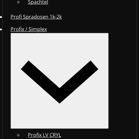
Spachtel
Profi Spradosen 1k-2k
Profix / Simplex
Profix LV CRYL