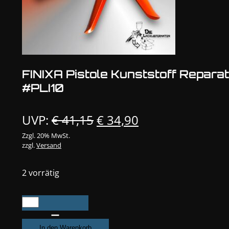
FINIXA Pistole Kunststoff Repara
#PLI10
Ursprünglicher
Aktueller
UVP:
€
41,15
€
34,90
Preis
Preis
Zzgl. 20% MwSt.
zzgl.
Versand
war:
ist:
€ 41,15
€ 34,90.
2 vorrätig
FINIXA
Pistole
Kunststoff
In den Warenkorb