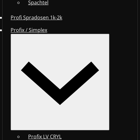
Spachtel
Profi Spradosen 1k-2k
Profix / Simplex
Profix LV CRYL