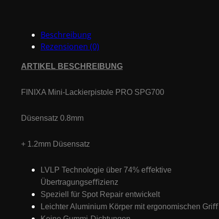
SPG700
+
2
Beschreibung
Düsensätze
Rezensionen (0)
0.8,
1.2mm
ARTIKEL BESCHREIBUNG
Menge
FINIXA Mini-Lackierpistole PRO SPG700
Düsensatz 0.8mm
+ 1.2mm Düsensatz
LVLP Technologie über 74% eﬀektive
Übertragungseﬃzienz
Speziell für Spot Repair entwickelt
Leichter Aluminium Körper mit ergonomischen Griﬀ
Keine Gummi-Dichtungen