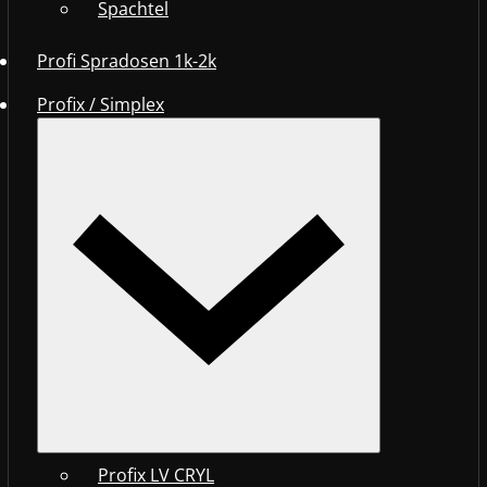
Spachtel
Profi Spradosen 1k-2k
Profix / Simplex
Profix LV CRYL