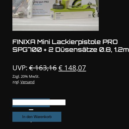
FINIXA Mini Lackierpistole PRO
SPG700 + 2 Düsensätze 0.8, 1.2
Ursprünglicher
Aktueller
UVP:
€
163,16
€
148,07
Preis
Preis
Zzgl. 20% MwSt.
zzgl.
Versand
war:
ist:
€ 163,16
€ 148,07.
FINIXA
Mini
Lackierpistole
In den Warenkorb
PRO