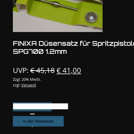
FINIXA Düsensatz für Spritzpistol
SPG700 1.2mm
Ursprünglicher
Aktueller
UVP:
€
45,18
€
41,00
Preis
Preis
Zzgl. 20% MwSt.
zzgl.
Versand
war:
ist:
€ 45,18
€ 41,00.
FINIXA
Düsensatz
für
In den Warenkorb
Spritzpistole