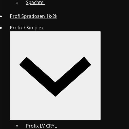
Spachtel
Profi Spradosen 1k-2k
Profix / Simplex
Profix LV CRYL