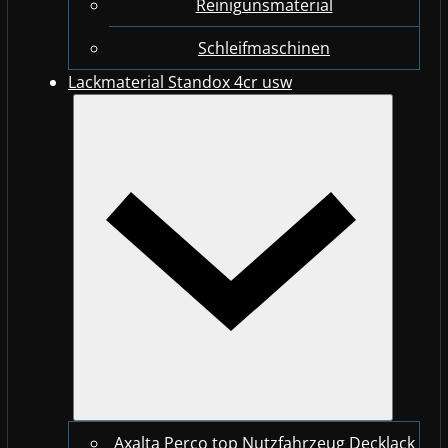
Reinigunsmaterial
Schleifmaschinen
Lackmaterial Standox 4cr usw
Axalta Perco top Nutzfahrzeug Decklack