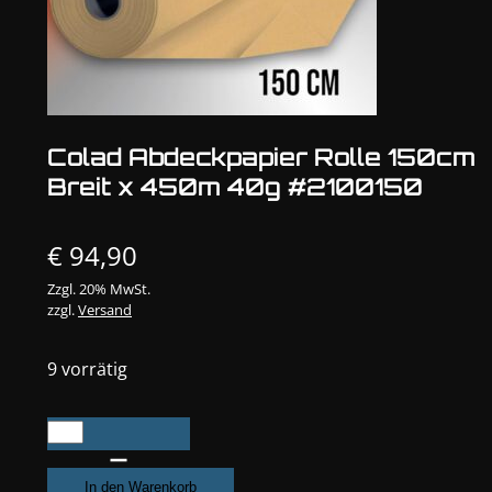
Colad Abdeckpapier Rolle 150cm
Breit x 450m 40g #2100150
€
94,90
Zzgl. 20% MwSt.
zzgl.
Versand
9 vorrätig
Colad
Abdeckpapier
Rolle
In den Warenkorb