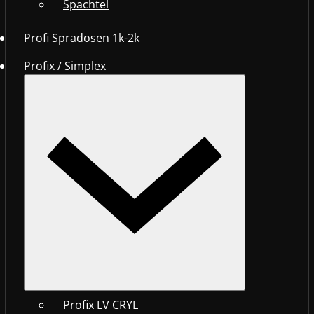
Spachtel
Profi Spradosen 1k-2k
Profix / Simplex
Profix LV CRYL