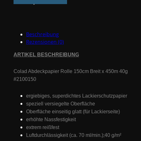
150cm
Breit
x
450m
Beschreibung
40g
Rezensionen (0)
#2100150
Menge
ARTIKEL BESCHREIBUNG
Colad Abdeckpapier Rolle 150cm Breit x 450m 40g
#2100150
ergiebiges, superdichtes Lackierschutzpapier
speziell versiegelte Oberfläche
Oberfläche einseitig glatt (für Lackierseite)
erhöhte Nassfestigkeit
extrem reißfest
Luftdurchlässigkeit (ca. 70 ml/min.);40 g/m²