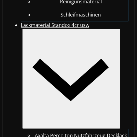
Reinigunsmaterial
Schleifmaschinen
Lackmaterial Standox 4cr usw
Axalta Perco top Nutzfahrzeug Decklack