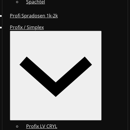
Spachtel
Profi Spradosen 1k-2k
Profix / Simplex
Profix LV CRYL