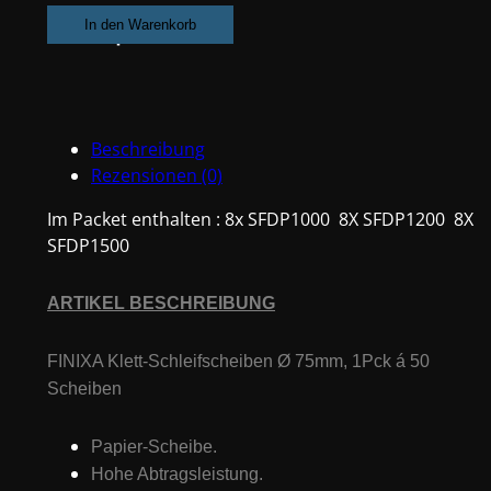
!
In den Warenkorb
Abverlauf
24
Pck.
a.
Beschreibung
50
Rezensionen (0)
Scheiben
Klett-
Im Packet enthalten : 8x SFDP1000 8X SFDP1200 8X
Schleifpapier
SFDP1500
75MM
P1000,
ARTIKEL BESCHREIBUNG
P1200,
P1500
Finixa
FINIXA Klett-Schleifscheiben Ø 75mm, 1Pck á 50
Menge
Scheiben
Papier-Scheibe.
Hohe Abtragsleistung.