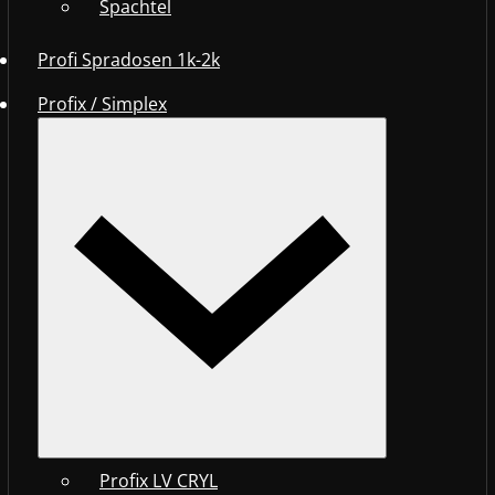
Spachtel
Profi Spradosen 1k-2k
Profix / Simplex
Profix LV CRYL