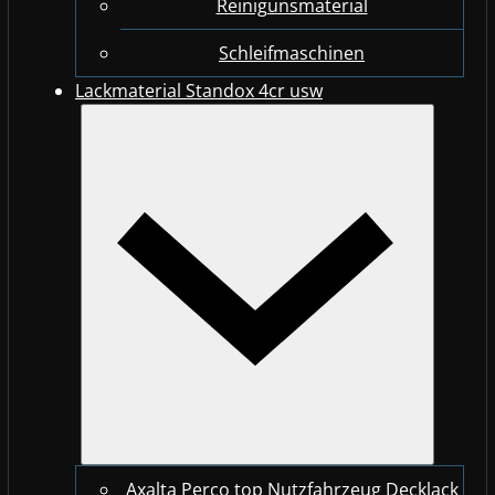
Reinigunsmaterial
Schleifmaschinen
Lackmaterial Standox 4cr usw
Axalta Perco top Nutzfahrzeug Decklack