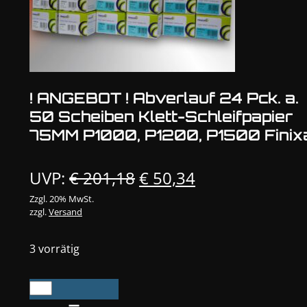
! ANGEBOT ! Abverlauf 24 Pck. a.
50 Scheiben Klett-Schleifpapier
75MM P1000, P1200, P1500 Finix
Ursprünglicher
Aktueller
UVP:
€
201,18
€
50,34
Preis
Preis
Zzgl. 20% MwSt.
zzgl.
Versand
war:
ist:
€ 201,18
€ 50,34.
3 vorrätig
!
ANGEBOT