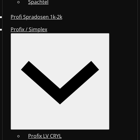
Spachtel
Profi Spradosen 1k-2k
Profix / Simplex
Profix LV CRYL