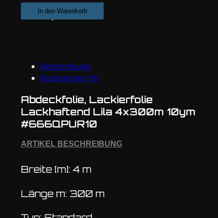
Lackhaftend
In den Warenkorb
Lila
4x300m
10ym
#666QPUR10
Beschreibung
Menge
Rezensionen (0)
Abdeckfolie, Lackierfolie
Lackhaftend Lila 4x300m 10ym
#666QPUR10
ARTIKEL BESCHREIBUNG
Breite [m]: 4 m
Länge m: 300 m
Typ: Standard