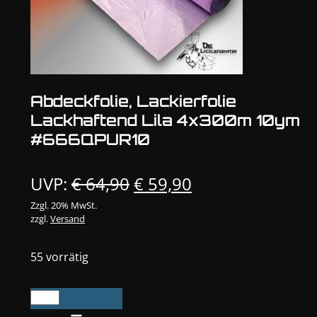
Abdeckfolie, Lackierfolie
Lackhaftend Lila 4x300m 10ym
#666QPUR10
Ursprünglicher
Aktueller
UVP:
€
64,90
€
59,90
Preis
Preis
Zzgl. 20% MwSt.
zzgl.
Versand
war:
ist:
€ 64,90
€ 59,90.
55 vorrätig
Abdeckfolie,
Lackierfolie