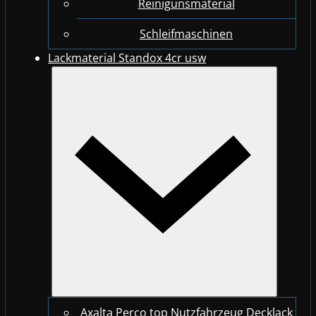
Reinigunsmaterial
Schleifmaschinen
Lackmaterial Standox 4cr usw
Axalta Perco top Nutzfahrzeug Decklack