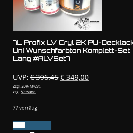
7L Profix LV Cryl 2K PU-Decklac
Uni Wunschfarbton Komplett-Set
Lang #ALVSet7
Ursprünglicher
Aktueller
UVP:
€
396,45
€
349,00
Preis
Preis
Zzgl. 20% MwSt.
zzgl.
Versand
war:
ist:
€ 396,45
€ 349,00.
77 vorrätig
7L
Profix