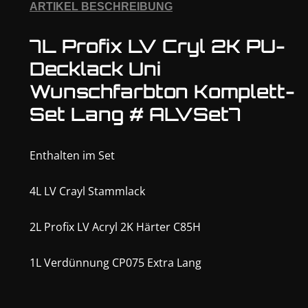
ARTIKEL BESCHREIBUNG
7L Profix LV Cryl 2K PU-
Decklack Uni
Wunschfarbton Komplett-
Set Lang # ALVSet7
Enthalten im Set
4L LV Crayl Stammlack
2L Profix LV Acryl 2K Härter C85H
1L Verdünnung CP075 Extra Lang