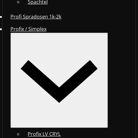
Spachtel
Profi Spradosen 1k-2k
Profix / Simplex
Profix LV CRYL