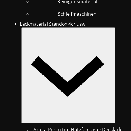
Reinigunsmaterial
Schleifmaschinen
Lackmaterial Standox 4cr usw
Axalta Perco top Nutzfahrzeug Decklack