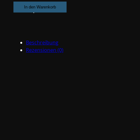
LV
In den Warenkorb
Cryl
2K
PU-
Decklack
Beschreibung
Uni
Rezensionen (0)
Wunschfarbton
Komplett-
Set
Lang
#ALVSet7
Menge