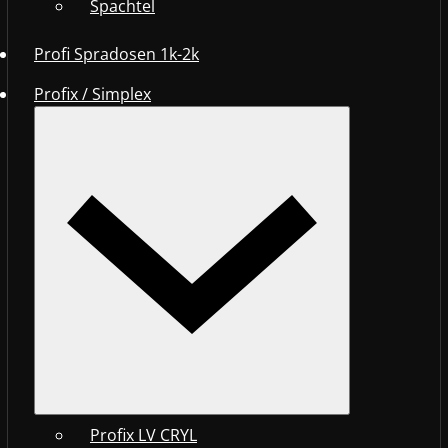
Spachtel
Profi Spradosen 1k-2k
Profix / Simplex
Profix LV CRYL