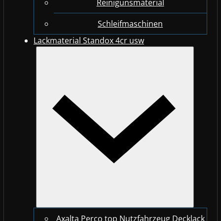
Reinigunsmaterial
Schleifmaschinen
Lackmaterial Standox 4cr usw
Axalta Perco top Nutzfahrzeug Decklack