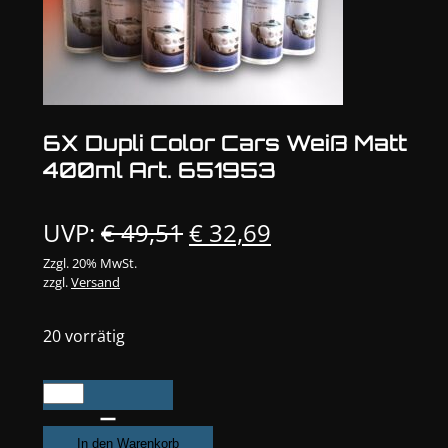
6X Dupli Color Cars Weiß Matt
400ml Art. 651953
Ursprünglicher
Aktueller
UVP:
€
49,51
€
32,69
Preis
Preis
Zzgl. 20% MwSt.
zzgl.
Versand
war:
ist:
€ 49,51
€ 32,69.
20 vorrätig
6X
Dupli
Color
In den Warenkorb