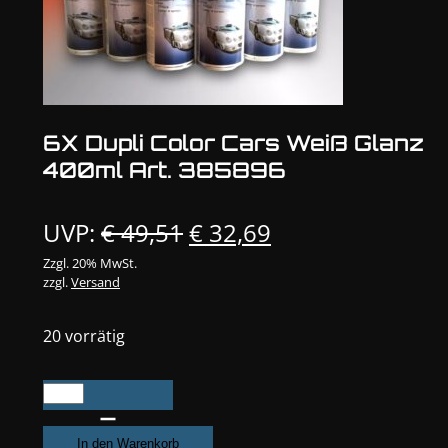
6X Dupli Color Cars Weiß Glanz
400ml Art. 385896
Ursprünglicher
Aktueller
UVP:
€
49,51
€
32,69
Preis
Preis
Zzgl. 20% MwSt.
zzgl.
Versand
war:
ist:
€ 49,51
€ 32,69.
20 vorrätig
6X
Dupli
Color
In den Warenkorb