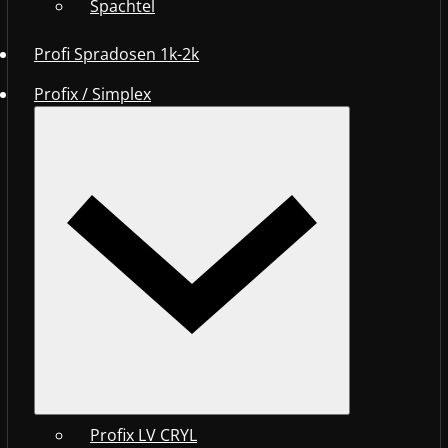
Spachtel
Profi Spradosen 1k-2k
Profix / Simplex
Profix LV CRYL