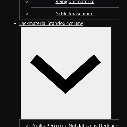
Reinigunsmaterial
Schleifmaschinen
Lackmaterial Standox 4cr usw
Axalta Perco top Nutzfahrzeug Decklack