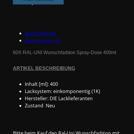
Wunschfarbton
Spray-
Dose
400ml
Beschreibung
Menge
Rezensionen (0)
60X RAL-UNI Wunschfarbton Spray-Dose 400ml
ARTIKEL BESCHREIBUNG
Inhalt [ml]:
400
Lacksystem:
einkomponentig (1K)
Hersteller:
DIE Lacklieferanten
Zustand
Neu
Bitte beim Kauf den Ral-Uni Wunschfarbton mit