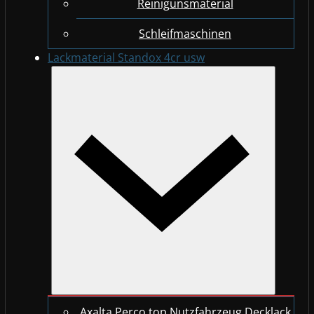
Reinigunsmaterial
Schleifmaschinen
Lackmaterial Standox 4cr usw
Axalta Perco top Nutzfahrzeug Decklack