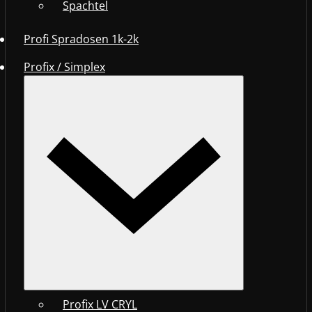
Spachtel
Profi Spradosen 1k-2k
Profix / Simplex
Profix LV CRYL