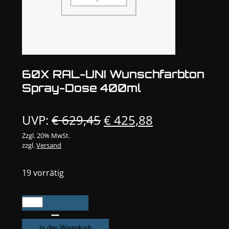
60X RAL-UNI Wunschfarbton
Spray-Dose 400ml
Ursprünglicher
Aktueller
UVP:
€
629,45
€
425,88
Preis
Preis
Zzgl. 20% MwSt.
zzgl.
Versand
war:
ist:
€ 629,45
€ 425,88.
19 vorrätig
60X
RAL-
UNI
In den Warenkorb