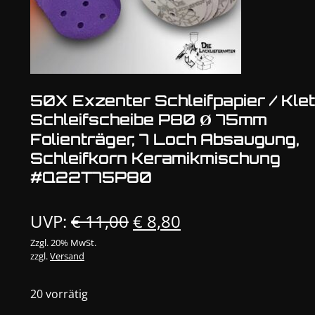
50X Exzenter Schleifpapier / Klet
Schleifscheibe P80 Ø 75mm
Folienträger, 7 Loch Absaugung,
Schleifkorn Keramikmischung
#Q22T75P80
Ursprünglicher
Aktueller
UVP:
€
11,00
€
8,80
Preis
Preis
Zzgl. 20% MwSt.
zzgl.
Versand
war:
ist:
€ 11,00
€ 8,80.
20 vorrätig