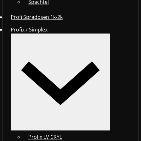
Spachtel
Profi Spradosen 1k-2k
Profix / Simplex
Profix LV CRYL