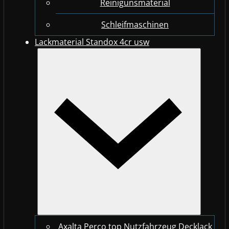
Reinigunsmaterial
Schleifmaschinen
Lackmaterial Standox 4cr usw
Axalta Perco top Nutzfahrzeug Decklack