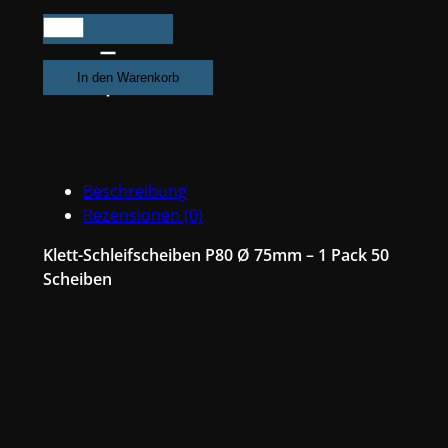
50X
Exzenter
Schleifpapier
In den Warenkorb
/
Klett-
Schleifscheibe
P80
Beschreibung
Ø
Rezensionen (0)
75mm
Folienträger,
Klett-Schleifscheiben P80 Ø 75mm – 1 Pack 50
7
Scheiben
Loch
Absaugung,
Schleifkorn
Keramikmischung
#Q22T75P80
Menge