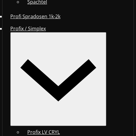
Spachtel
Profi Spradosen 1k-2k
Profix / Simplex
Profix LV CRYL