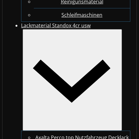
Reinigunsmaterial
Schleifmaschinen
Lackmaterial Standox 4cr usw
Axalta Perco top Nutzfahrzeug Decklack