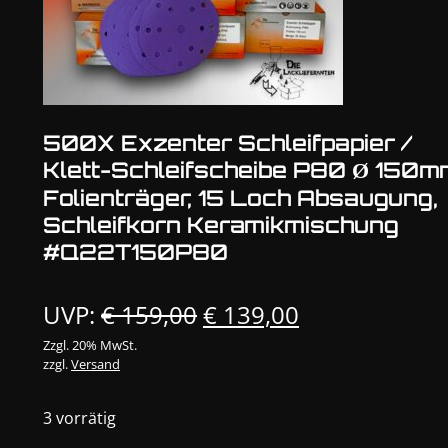
500X Exzenter Schleifpapier /
Klett-Schleifscheibe P80 Ø 150m
Folienträger, 15 Loch Absaugung,
Schleifkorn Keramikmischung
#Q22T150P80
Ursprünglicher
Aktueller
UVP:
€
159,00
€
139,00
Preis
Preis
Zzgl. 20% MwSt.
zzgl.
Versand
war:
ist:
€ 159,00
€ 139,00.
3 vorrätig