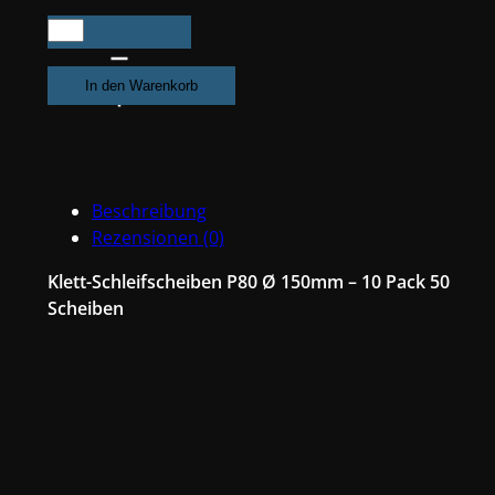
500X
Exzenter
Schleifpapier
In den Warenkorb
/
Klett-
Schleifscheibe
P80
Beschreibung
Ø
Rezensionen (0)
150mm
Folienträger,
Klett-Schleifscheiben P80 Ø 150mm – 10 Pack 50
15
Scheiben
Loch
Absaugung,
Schleifkorn
Keramikmischung
#Q22T150P80
Menge