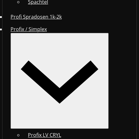
Spachtel
Profi Spradosen 1k-2k
Profix / Simplex
Profix LV CRYL