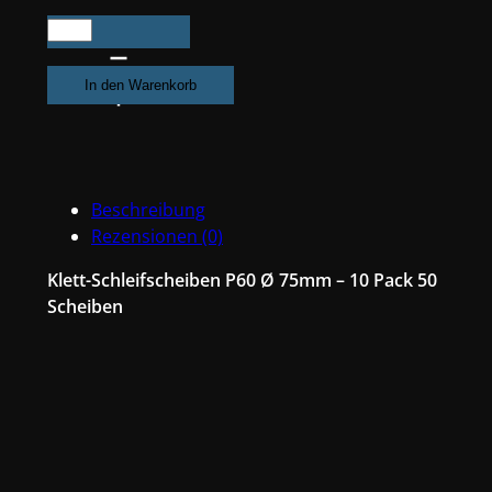
500X
Exzenter
Schleifpapier
In den Warenkorb
/
Klett-
Schleifscheibe
P60
Beschreibung
Ø
Rezensionen (0)
75mm
Folienträger,
Klett-Schleifscheiben P60 Ø 75mm – 10 Pack 50
7
Scheiben
Loch
Absaugung,
Schleifkorn
Keramikmischung
#Q22T75P60-
10
Menge