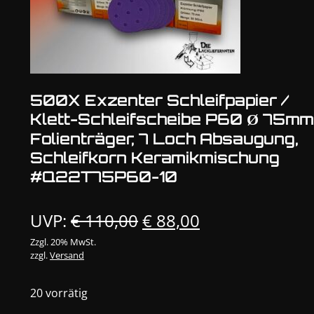
500X Exzenter Schleifpapier /
Klett-Schleifscheibe P60 Ø 75mm
Folienträger, 7 Loch Absaugung,
Schleifkorn Keramikmischung
#Q22T75P60-10
Ursprünglicher
Aktueller
UVP:
€
110,00
€
88,00
Preis
Preis
Zzgl. 20% MwSt.
zzgl.
Versand
war:
ist:
€ 110,00
€ 88,00.
20 vorrätig