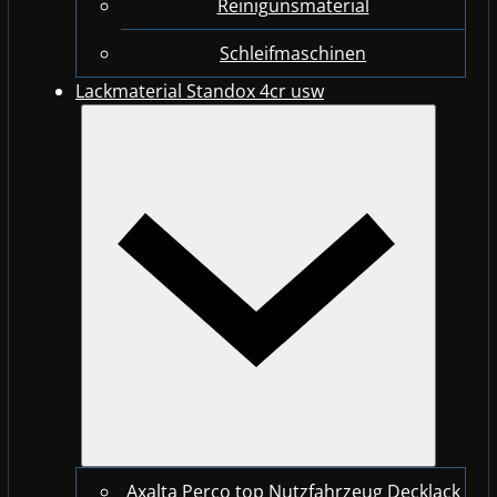
Reinigunsmaterial
Schleifmaschinen
Lackmaterial Standox 4cr usw
Axalta Perco top Nutzfahrzeug Decklack