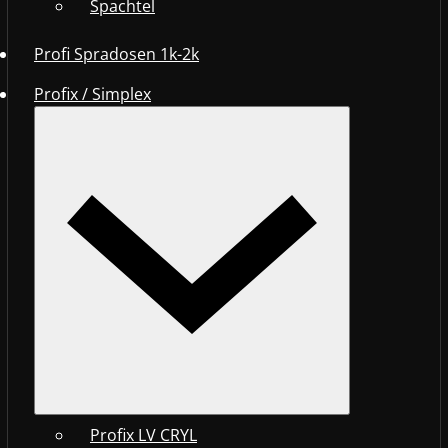
Spachtel
Profi Spradosen 1k-2k
Profix / Simplex
Profix LV CRYL