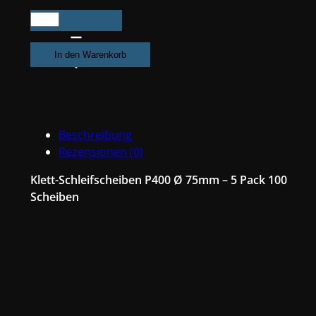
500X
Exzenter
Schleifpapier
In den Warenkorb
/
Klett-
Schleifscheibe
P400
Beschreibung
Ø
Rezensionen (0)
75mm
Folienträger,
Klett-Schleifscheiben P400 Ø 75mm – 5 Pack 100
7
Scheiben
Loch
Absaugung,
Schleifkorn
Keramikmischung
#Q22T75P400
Menge