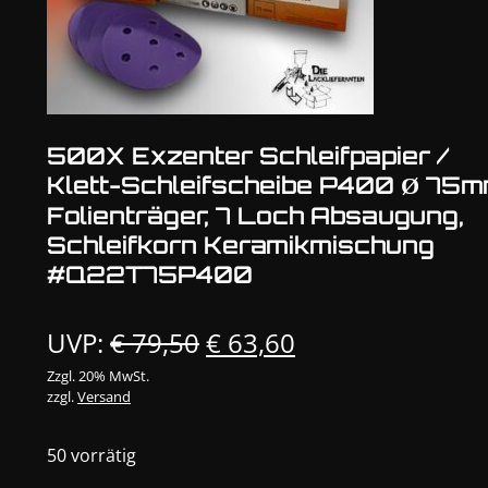
500X Exzenter Schleifpapier /
Klett-Schleifscheibe P400 Ø 75
Folienträger, 7 Loch Absaugung,
Schleifkorn Keramikmischung
#Q22T75P400
Ursprünglicher
Aktueller
UVP:
€
79,50
€
63,60
Preis
Preis
Zzgl. 20% MwSt.
zzgl.
Versand
war:
ist:
€ 79,50
€ 63,60.
50 vorrätig