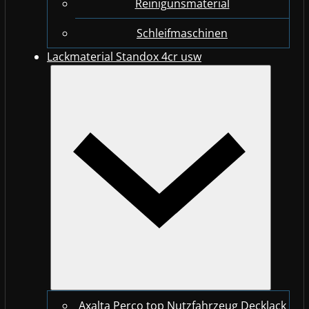
Reinigunsmaterial
Schleifmaschinen
Lackmaterial Standox 4cr usw
Axalta Perco top Nutzfahrzeug Decklack