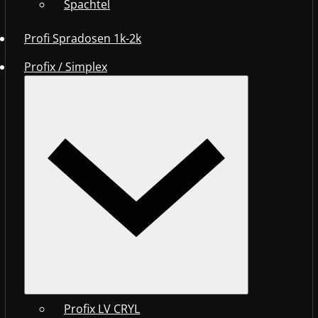
Spachtel
Profi Spradosen 1k-2k
Profix / Simplex
Profix LV CRYL