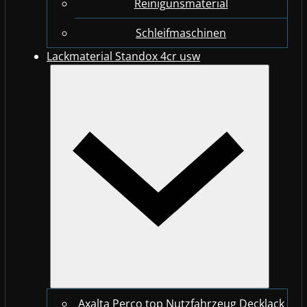
Reinigunsmaterial
Schleifmaschinen
Lackmaterial Standox 4cr usw
Axalta Perco top Nutzfahrzeug Decklack