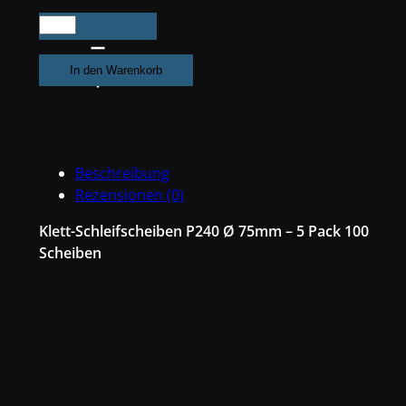
500X
Exzenter
Schleifpapier
In den Warenkorb
/
Klett-
Schleifscheibe
P240
Beschreibung
Ø
Rezensionen (0)
75mm
Folienträger,
Klett-Schleifscheiben P240 Ø 75mm – 5 Pack 100
7
Scheiben
Loch
Absaugung,
Schleifkorn
Keramikmischung
#Q22T75P240
Menge