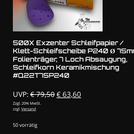
500X Exzenter Schleifpapier /
Klett-Schleifscheibe P240 Ø 75
Folienträger, 7 Loch Absaugung,
Schleifkorn Keramikmischung
#Q22T75P240
Ursprünglicher
Aktueller
UVP:
€
79,50
€
63,60
Preis
Preis
Zzgl. 20% MwSt.
zzgl.
Versand
war:
ist:
€ 79,50
€ 63,60.
50 vorrätig