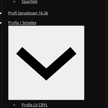
Spachtel
Profi Spradosen 1k-2k
Profix / Simplex
Profix LV CRYL