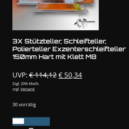
3X Stützteller, Schleifteller,
Polierteller Exzenterschleifteller
150mm Hart mit Klett M8
Ursprünglicher
Aktueller
UVP:
€
114,12
€
50,34
Preis
Preis
Zzgl. 20% MwSt.
zzgl.
Versand
war:
ist:
€ 114,12
€ 50,34.
30 vorrätig
3X
Stützteller,