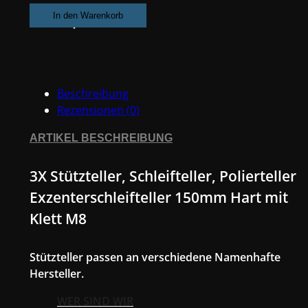
Schleifteller,
In den Warenkorb
Polierteller
Exzenterschleifteller
150mm
Hart
Beschreibung
mit
Rezensionen (0)
Klett
M8
ARTIKEL BESCHREIBUNG
Menge
3X Stützteller, Schleifteller, Polierteller
Exzenterschleifteller 150mm Hart mit
Klett M8
Stützteller passen an verschiedene Namenhafte
Hersteller.
WER SIND WIR