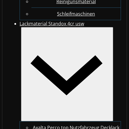
Reinigunsmaterial
Schleifmaschinen
Lackmaterial Standox 4cr usw
Axalta Perco top Nutzfahrzeug Decklack