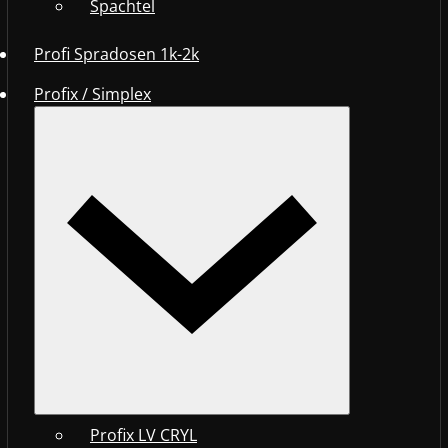
Spachtel
Profi Spradosen 1k-2k
Profix / Simplex
Profix LV CRYL