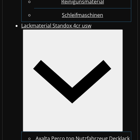
Reinigunsmaterial
Schleifmaschinen
Lackmaterial Standox 4cr usw
Axalta Perco top Nutzfahrzeug Decklack