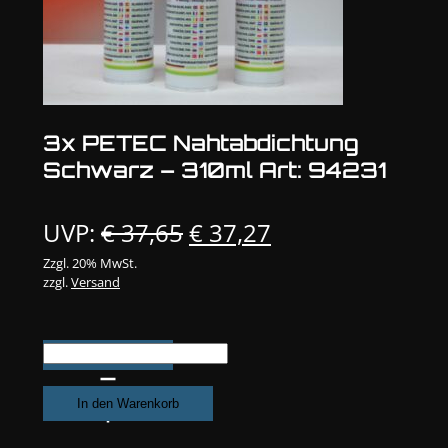
3x PETEC Nahtabdichtung
Schwarz – 310ml Art: 94231
Ursprünglicher
Aktueller
UVP:
€
37,65
€
37,27
Preis
Preis
Zzgl. 20% MwSt.
zzgl.
Versand
war:
ist:
€ 37,65
€ 37,27.
3x
PETEC
Nahtabdichtung
In den Warenkorb
Schwarz
-