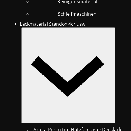
Reinigunsmaterial
Schleifmaschinen
Lackmaterial Standox 4cr usw
Axalta Perco top Nutzfahrzeug Decklack