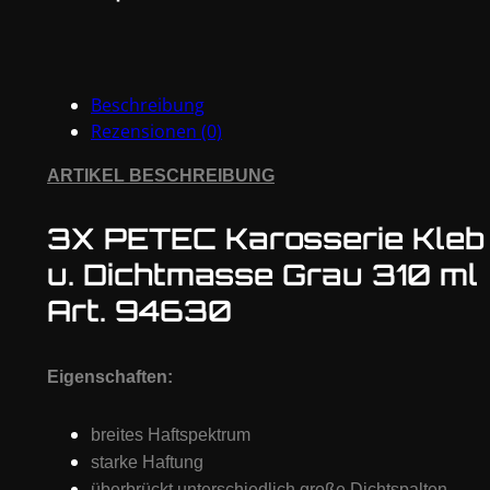
Kleb
u.
Dichtmasse
Grau
Beschreibung
310
Rezensionen (0)
ml
Art.
ARTIKEL BESCHREIBUNG
94630
Menge
3X PETEC Karosserie Kleb
u. Dichtmasse Grau 310 ml
Art. 94630
Eigenschaften:
breites Haftspektrum
starke Haftung
überbrückt unterschiedlich große Dichtspalten