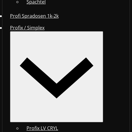
Spachtel
Profi Spradosen 1k-2k
Profix / Simplex
Profix LV CRYL