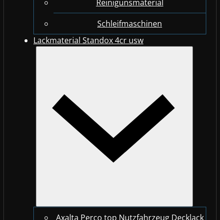
Reinigunsmaterial
Schleifmaschinen
Lackmaterial Standox 4cr usw
Axalta Perco top Nutzfahrzeug Decklack