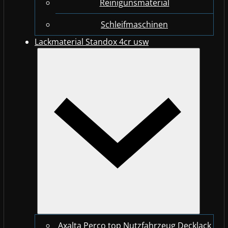
Reinigunsmaterial
Schleifmaschinen
Lackmaterial Standox 4cr usw
Axalta Perco top Nutzfahrzeug Decklack