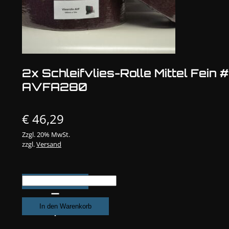
2x Schleifvlies-Rolle Mittel Fein #
AVFA280
€
46,29
Zzgl. 20% MwSt.
zzgl.
Versand
2x
Schleifvlies-
Rolle
In den Warenkorb
Mittel
Fein