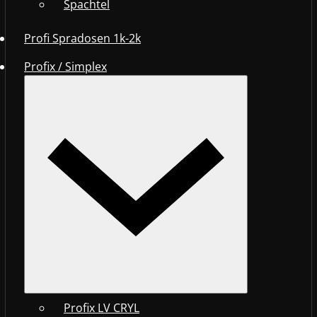
Spachtel
Profi Spradosen 1k-2k
Profix / Simplex
Profix LV CRYL