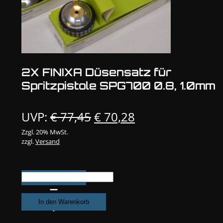
2X FINIXA Düsensatz für
Spritzpistole SPG700 0.8, 1.0mm
Ursprünglicher
Aktueller
UVP:
€
77,45
€
70,28
Preis
Preis
Zzgl. 20% MwSt.
zzgl.
Versand
war:
ist:
€ 77,45
€ 70,28.
2X
FINIXA
Düsensatz
In den Warenkorb
für