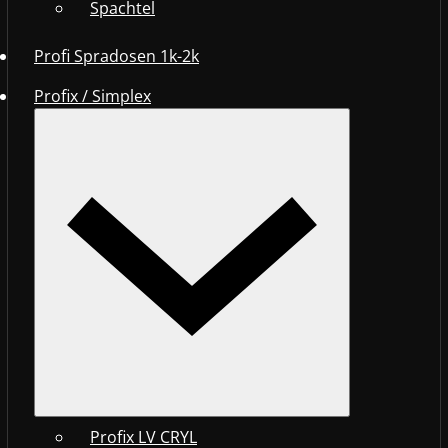
Spachtel
Profi Spradosen 1k-2k
Profix / Simplex
Profix LV CRYL