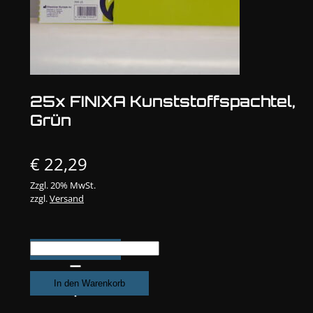
25x FINIXA Kunststoffspachtel,
Grün
€
22,29
Zzgl. 20% MwSt.
zzgl.
Versand
25x
FINIXA
Kunststoffspachtel,
In den Warenkorb
Grün