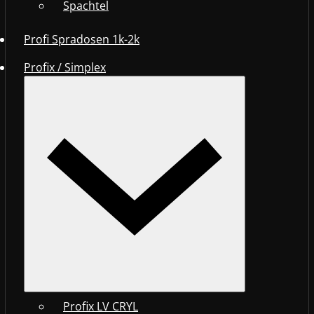
Spachtel
Profi Spradosen 1k-2k
Profix / Simplex
Profix LV CRYL