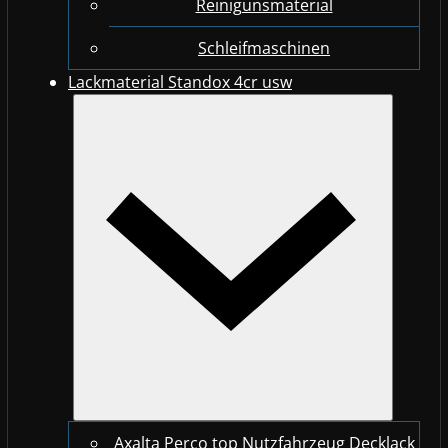
Reinigunsmaterial
Schleifmaschinen
Lackmaterial Standox 4cr usw
Axalta Perco top Nutzfahrzeug Decklack