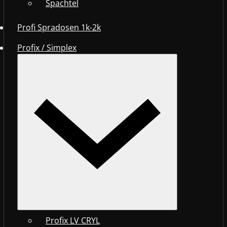
Spachtel
Profi Spradosen 1k-2k
Profix / Simplex
Profix LV CRYL