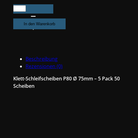
250X
Exzenter
Schleifpapier
In den Warenkorb
/
Klett-
Schleifscheibe
P80
Beschreibung
Ø
Rezensionen (0)
75mm
Folienträger,
Klett-Schleifscheiben P80 Ø 75mm – 5 Pack 50
7
Scheiben
Loch
Absaugung,
Schleifkorn
Keramikmischung
#Q22T75P80
Menge