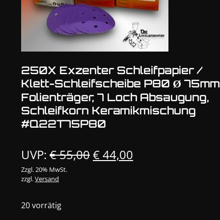
250X Exzenter Schleifpapier /
Klett-Schleifscheibe P80 Ø 75mm
Folienträger, 7 Loch Absaugung,
Schleifkorn Keramikmischung
#Q22T75P80
Ursprünglicher
Aktueller
UVP:
€
55,00
€
44,00
Preis
Preis
Zzgl. 20% MwSt.
zzgl.
Versand
war:
ist:
€ 55,00
€ 44,00.
20 vorrätig