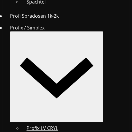
Spachtel
Profi Spradosen 1k-2k
Profix / Simplex
Profix LV CRYL