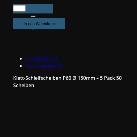
250X
Exzenter
Schleifpapier
In den Warenkorb
/
Klett-
Schleifscheibe
P60
Beschreibung
Ø
Rezensionen (0)
150mm
Folienträger,
Klett-Schleifscheiben P60 Ø 150mm – 5 Pack 50
15
Scheiben
Loch
Absaugung,
Schleifkorn
Keramikmischung
#Q22T150P60-
5
Menge