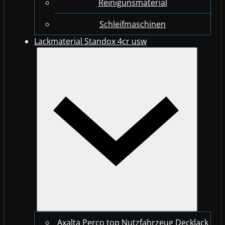
Reinigunsmaterial
Schleifmaschinen
Lackmaterial Standox 4cr usw
Axalta Perco top Nutzfahrzeug Decklack