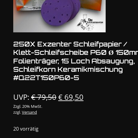
250X Exzenter Schleifpapier /
Klett-Schleifscheibe P60 Ø 150m
Folienträger, 15 Loch Absaugung,
Schleifkorn Keramikmischung
#Q22T150P60-5
Ursprünglicher
Aktueller
UVP:
€
79,50
€
69,50
Preis
Preis
Zzgl. 20% MwSt.
zzgl.
Versand
war:
ist:
€ 79,50
€ 69,50.
20 vorrätig