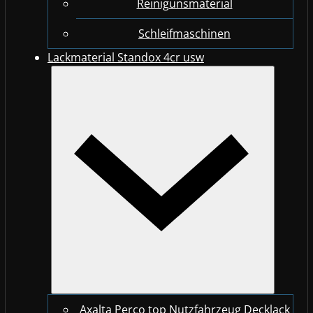
Reinigunsmaterial
Schleifmaschinen
Lackmaterial Standox 4cr usw
Axalta Perco top Nutzfahrzeug Decklack