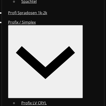
Spachtel
Profi Spradosen 1k-2k
Profix / Simplex
Profix LV CRYL