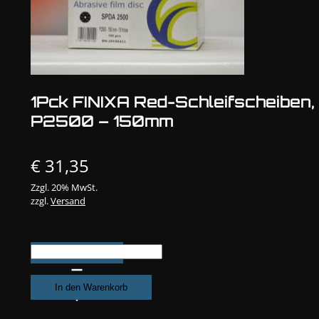
1Pck FINIXA Red-Schleifscheiben,
P2500 – 150mm
€
31,35
Zzgl. 20% MwSt.
zzgl.
Versand
1Pck
FINIXA
Red-
In den Warenkorb
Schleifscheiben,
P2500