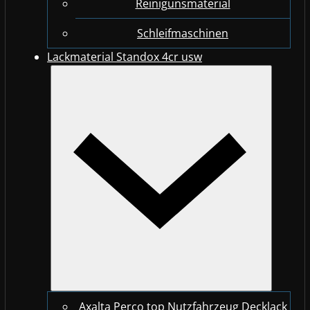
Reinigunsmaterial
Schleifmaschinen
Lackmaterial Standox 4cr usw
Axalta Perco top Nutzfahrzeug Decklack