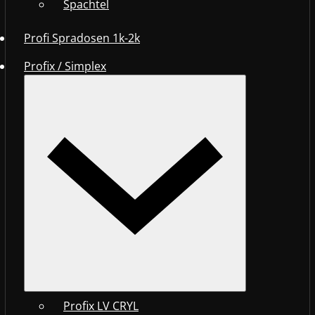
Spachtel
Profi Spradosen 1k-2k
Profix / Simplex
Profix LV CRYL