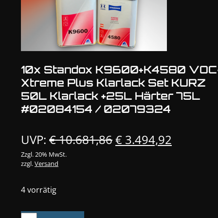
10x Standox K9600+K4580 VOC
Xtreme Plus Klarlack Set KURZ
50L Klarlack +25L Härter 75L
#02084154 / 02079324
Ursprünglicher
Aktuelle
UVP:
€
10.681,86
€
3.494,92
Preis
Preis
Zzgl. 20% MwSt.
zzgl.
Versand
war:
ist:
€ 10.681,86
€ 3.494,
4 vorrätig
10x