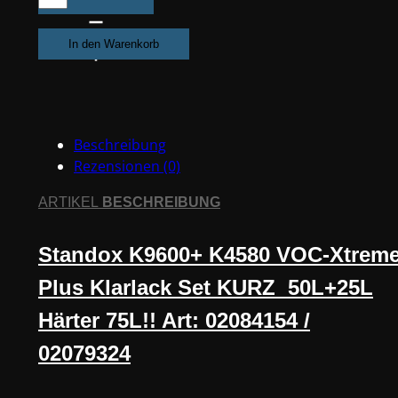
Standox
K9600+K4580
In den Warenkorb
VOC-
Xtreme
Plus
Klarlack
Beschreibung
Set
Rezensionen (0)
KURZ
50L
ARTIKEL
BESCHREIBUNG
Klarlack
+25L
Standox K9600+ K4580 VOC-Xtrem
Härter
75L
Plus Klarlack Set KURZ 50L+25L
#02084154
/
Härter 75L!! Art: 02084154 /
02079324
02079324
Menge