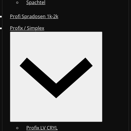
Spachtel
Profi Spradosen 1k-2k
Profix / Simplex
Profix LV CRYL