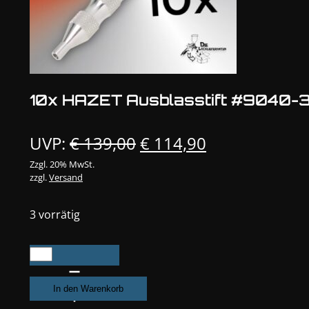
10x HAZET Ausblasstift #9040-
Ursprünglicher
Aktueller
UVP:
€
139,00
€
114,90
Preis
Preis
Zzgl. 20% MwSt.
zzgl.
Versand
war:
ist:
€ 139,00
€ 114,90.
3 vorrätig
10x
HAZET
Ausblasstift
In den Warenkorb
#9040-