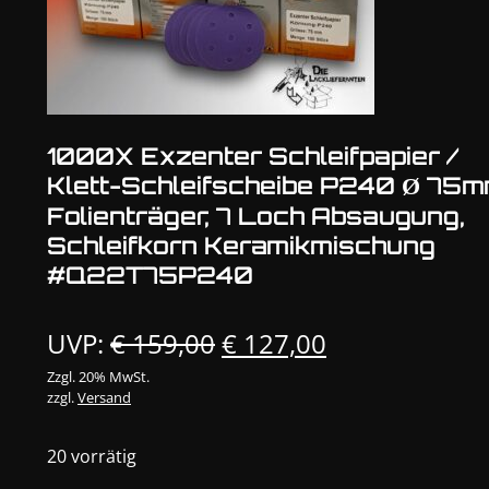
1000X Exzenter Schleifpapier /
Klett-Schleifscheibe P240 Ø 75
Folienträger, 7 Loch Absaugung,
Schleifkorn Keramikmischung
#Q22T75P240
Ursprünglicher
Aktueller
UVP:
€
159,00
€
127,00
Preis
Preis
Zzgl. 20% MwSt.
zzgl.
Versand
war:
ist:
€ 159,00
€ 127,00.
20 vorrätig