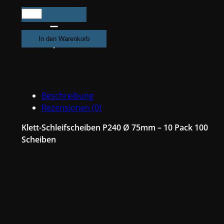
1000X
Exzenter
Schleifpapier
In den Warenkorb
/
Klett-
Schleifscheibe
P240
Beschreibung
Ø
Rezensionen (0)
75mm
Folienträger,
Klett-Schleifscheiben P240 Ø 75mm – 10 Pack 100
7
Scheiben
Loch
Absaugung,
Schleifkorn
Keramikmischung
#Q22T75P240
Menge