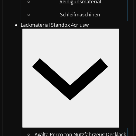
Reinigunsmaterial
Schleifmaschinen
Lackmaterial Standox 4cr usw
Axalta Perco top Nutzfahrzeug Decklack