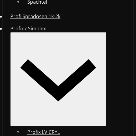
Spachtel
Profi Spradosen 1k-2k
Profix / Simplex
Profix LV CRYL