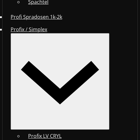
Spachtel
Profi Spradosen 1k-2k
Profix / Simplex
Profix LV CRYL