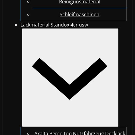
Reinigunsmaterial
Schleifmaschinen
Lackmaterial Standox 4cr usw
Axalta Perco top Nutzfahrzeug Decklack