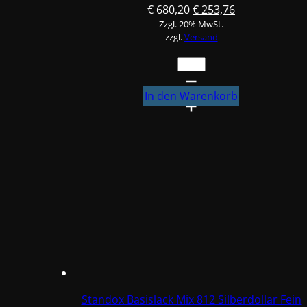
Ursprünglicher
Aktueller
€
680,20
€
253,76
Zzgl. 20% MwSt.
Preis
Preis
zzgl.
Versand
war:
ist:
€ 680,20
€ 253,76.
Standox
Basislack
Mix
In den Warenkorb
593
Grobsilber
3,5L
#88754
Menge
Standox Basislack Mix 812 Silberdollar Fein