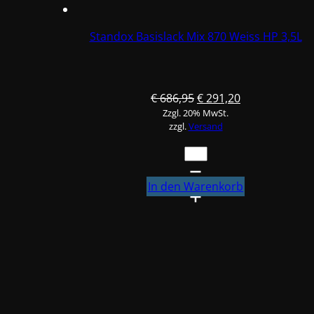
Standox Basislack Mix 870 Weiss HP 3,5L
Ursprünglicher
Aktueller
€
686,95
€
291,20
Zzgl. 20% MwSt.
Preis
Preis
zzgl.
Versand
war:
ist:
€ 686,95
€ 291,20.
Standox
Basislack
Mix
In den Warenkorb
870
Weiss
HP
3,5L
Menge