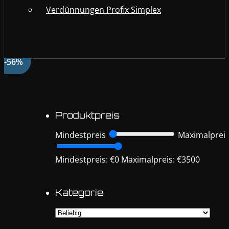
Verdünnungen Profix Simplex
-63%
-63%
-58%
-56%
Produktpreis
Mindestpreis
Maximalprei
Mindestpreis: €0
Maximalpreis: €3500
Kategorie