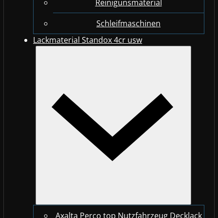
Reinigunsmaterial
Schleifmaschinen
Lackmaterial Standox 4cr usw
Axalta Perco top Nutzfahrzeug Decklack