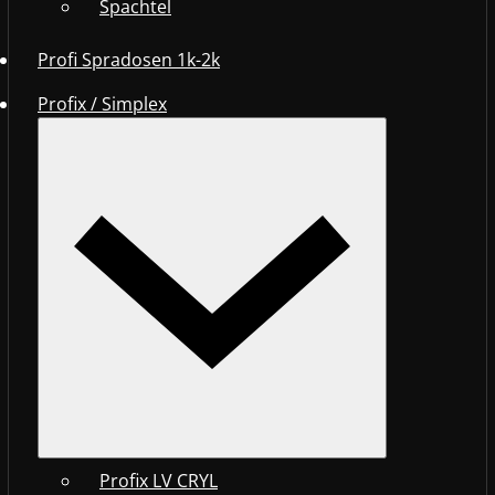
Spachtel
Profi Spradosen 1k-2k
Profix / Simplex
Profix LV CRYL