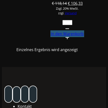
Ursprünglicher
Aktueller
€
118,14
€
106,33
Zzgl. 20% MwSt.
Preis
Preis
zzgl.
Versand
war:
ist:
€ 118,14
€ 106,33.
Profix
Verdünnung
Lang
In den Warenkorb
5L
#CP0785
Einzelnes Ergebnis wird angezeigt
Menge
Kontakt