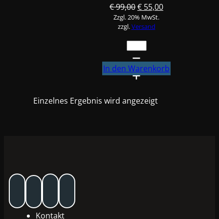
Ursprünglicher
Aktueller
€
99,00
€
55,00
Zzgl. 20% MwSt.
Preis
Preis
zzgl.
Versand
war:
ist:
€ 99,00
€ 55,00.
10x
Zinkspray
Hell
In den Warenkorb
(Silber)
400ml
Einzelnes Ergebnis wird angezeigt
Spraydose
#DI0015060S
Menge
Kontakt