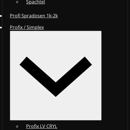
Spachtel
Profi Spradosen 1k-2k
Profix / Simplex
Profix LV CRYL