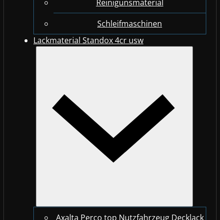
Reinigunsmaterial
Schleifmaschinen
Lackmaterial Standox 4cr usw
Axalta Perco top Nutzfahrzeug Decklack