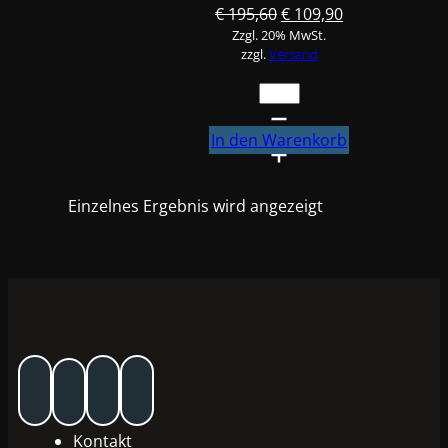
Ursprünglicher
Aktueller
€
195,60
€
109,90
Zzgl. 20% MwSt.
Preis
Preis
zzgl.
Versand
war:
ist:
€ 195,60
€ 109,90.
Standox
VOC
Plastik-
In den Warenkorb
Additiv
U7590
Einzelnes Ergebnis wird angezeigt
1L
#78077
Menge
Kontakt