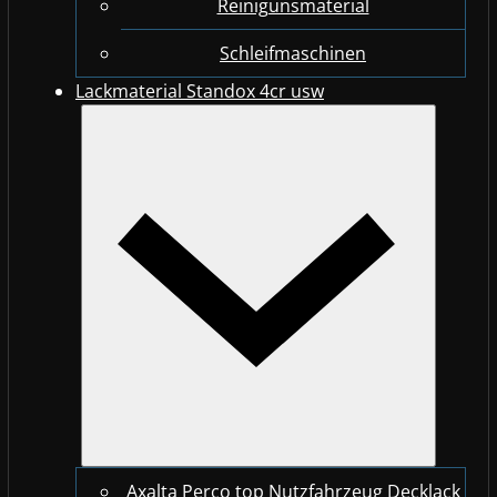
Reinigunsmaterial
Schleifmaschinen
Lackmaterial Standox 4cr usw
Axalta Perco top Nutzfahrzeug Decklack