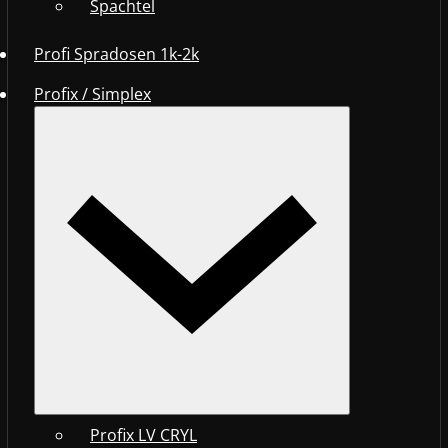
Spachtel
Profi Spradosen 1k-2k
Profix / Simplex
Profix LV CRYL