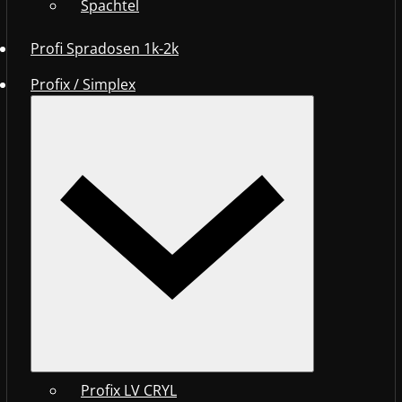
Spachtel
Profi Spradosen 1k-2k
Profix / Simplex
Profix LV CRYL