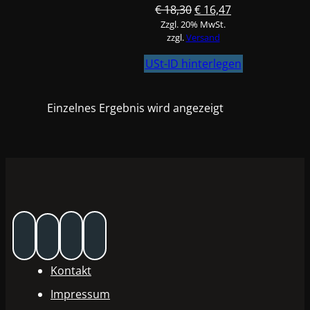
Ursprünglicher
Aktueller
€
18,30
€
16,47
Zzgl. 20% MwSt.
Preis
Preis
zzgl.
Versand
war:
ist:
€ 18,30
€ 16,47.
USt-ID hinterlegen
Einzelnes Ergebnis wird angezeigt
Kontakt
Impressum