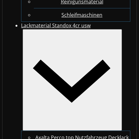
Reinigunsmaterial
Schleifmaschinen
Lackmaterial Standox 4cr usw
Axalta Perco top Nutzfahrzeug Decklack