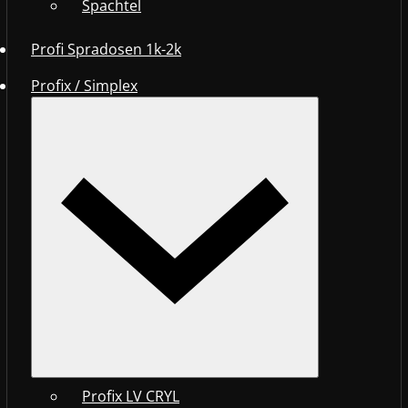
Spachtel
Profi Spradosen 1k-2k
Profix / Simplex
Profix LV CRYL