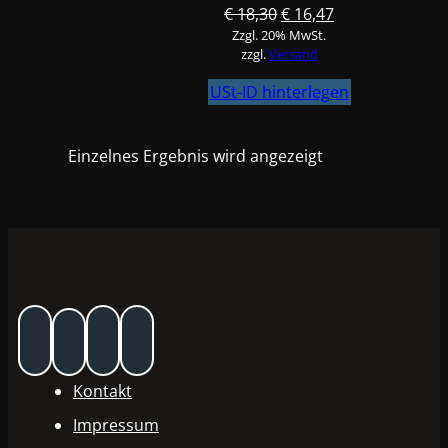
Ursprünglicher
Aktueller
€
18,30
€
16,47
Zzgl. 20% MwSt.
Preis
Preis
zzgl.
Versand
war:
ist:
€ 18,30
€ 16,47.
USt-ID hinterlegen
Einzelnes Ergebnis wird angezeigt
Kontakt
Impressum