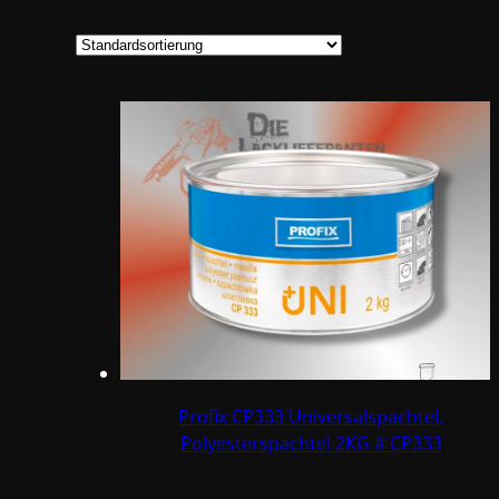
Profix CP333 Universalspachtel,
Polyesterspachtel 2KG # CP333