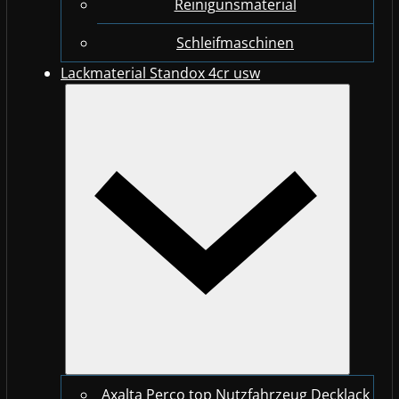
Reinigunsmaterial
Schleifmaschinen
Lackmaterial Standox 4cr usw
Axalta Perco top Nutzfahrzeug Decklack