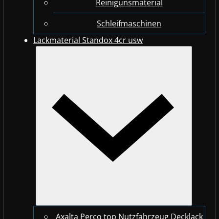
Reinigunsmaterial
Schleifmaschinen
Lackmaterial Standox 4cr usw
Axalta Perco top Nutzfahrzeug Decklack