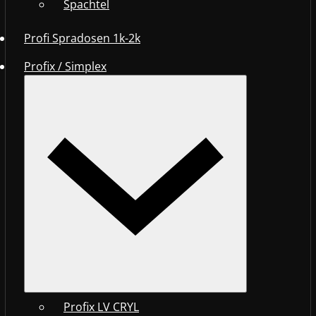
Spachtel
Profi Spradosen 1k-2k
Profix / Simplex
Profix LV CRYL