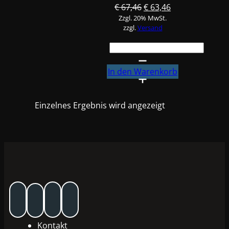
Ursprünglicher
Aktueller
€
67,46
€
63,46
Zzgl. 20% MwSt.
Preis
Preis
zzgl.
Versand
war:
ist:
€ 67,46
€ 63,46.
Standox
EP-
Härter
In den Warenkorb
U7310,
1L
Einzelnes Ergebnis wird angezeigt
Menge
Kontakt